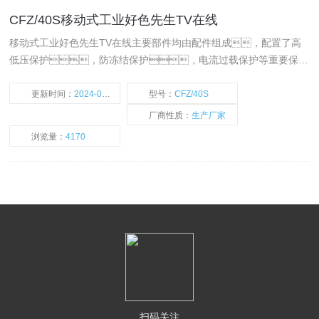
CFZ/40S移动式工业好色先生TV在线
移动式工业好色先生TV在线主要部件均由配件组成，配置了高
低压保护，防冻结保护，电流过载保护等重要保护
装置，并设有多项运行和故障显示功能，运行安全稳
定。热交换器经进口加工设备精心制造，换热效率
更新时间：
2024-05-05
型号：
CFZ/40S
高，结构紧凑，因而运行震动小，噪音
厂商性质：
生产厂家
低，除湿量大，故障率低，使用寿命
浏览量：
4170
长。
扫码关注